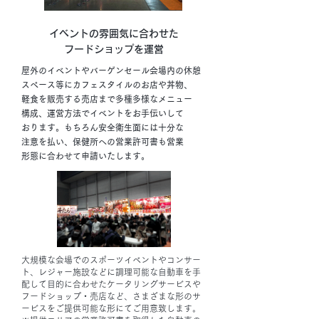
イベントの雰囲気に合わせた
フードショップを運営
屋外のイベントやバーゲンセール会場内の休憩
スペース等にカフェスタイルのお店や丼物、
軽食を販売する売店まで多種多様なメニュー
構成、運営方法でイベントをお手伝いして
おります。もちろん安全衛生面には十分な
注意を払い、保健所への営業許可書も営業
形態に合わせて申請いたします。
大規模な会場でのスポーツイベントやコンサー
ト、レジャー施設などに調理可能な自動車を手
配して目的に合わせたケータリングサービスや
フードショップ・売店など、さまざまな形のサ
ービスをご提供可能な形にてご用意致します。